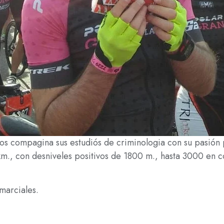
ños compagina sus estudiós de criminologia con su pasión
km., con desniveles positivos de 1800 m., hasta 3000 en 
marciales.