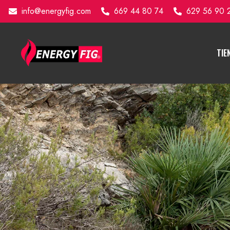
info@energyfig.com
669 44 80 74
629 56 90 
TIE