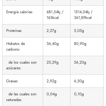
Energía calorías:
681,54kj /
1514,54kj /
163kcal
361,89kcal
Proteínas:
2,27g
5,05g
Hidratos de
36,40g
80,90g
carbono:
de los cuales son
25,29g
56,20g
azúcares:
Grasas:
2,92g
6,50g
de las cuales son
0,04g
0,10g
saturadas: