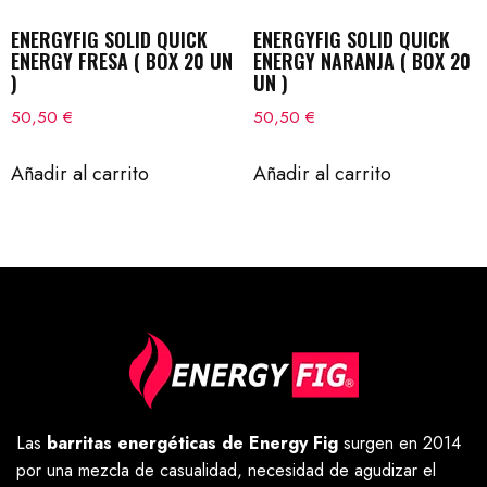
ENERGYFIG SOLID QUICK
ENERGYFIG SOLID QUICK
ENERGY FRESA ( BOX 20 UN
ENERGY NARANJA ( BOX 20
)
UN )
50,50
€
50,50
€
Añadir al carrito
Añadir al carrito
Las
barritas energéticas de Energy Fig
surgen en 2014
por una mezcla de casualidad, necesidad de agudizar el